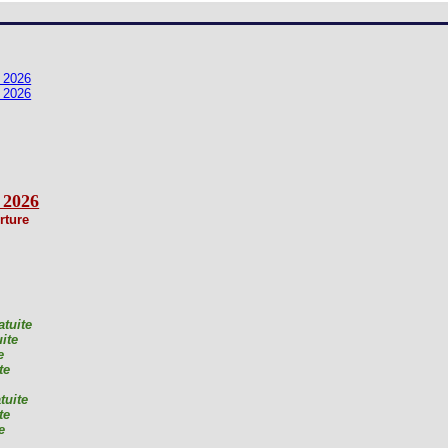
Loges
Entreprises
 2026
Groupes
 2026
VIP
 2026
rture
atuite
ite
e
te
tuite
te
e