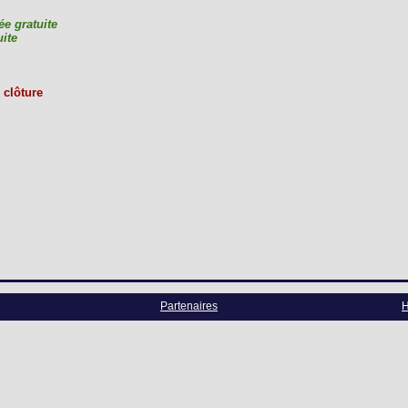
ée gratuite
uite
 clôture
Partenaires
H