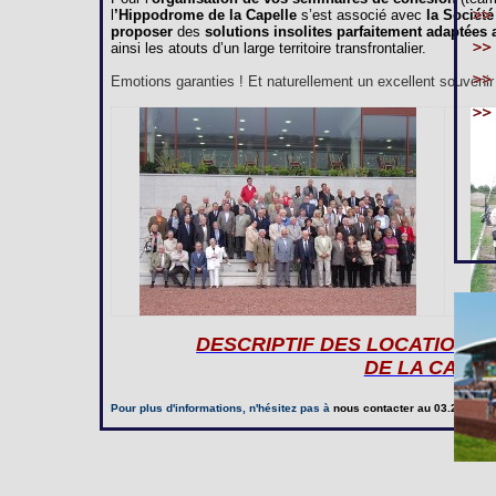
l
’Hippodrome de la Capelle
s’est associé avec
la Société
proposer
des
solutions insolites parfaitement adaptées
ainsi les atouts d’un large territoire transfrontalier.
Emotions garanties ! Et naturellement un excellent souvenir à
DESCRIPTIF DES LOCATIONS
DE LA CAPE
Pour plus d'informations, n'hésitez pas à
nous contacter
au 03.23.97.20