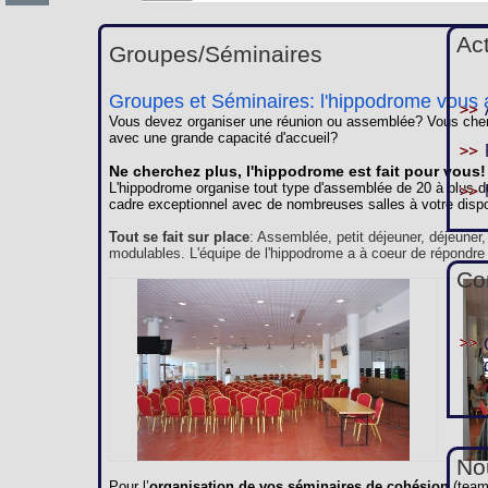
Ac
Groupes/Séminaires
Groupes et Séminaires: l'hippodrome vous a
Vous devez organiser une réunion ou assemblée? Vous cherc
avec une grande capacité d'accueil?
Ne cherchez plus, l'hippodrome est fait pour vous!
L'hippodrome organise tout type d'assemblée de 20 à plus d
cadre exceptionnel avec de nombreuses salles à votre dispo
Tout se fait sur place
: Assemblée, petit déjeuner, déjeuner
modulables. L'équipe de l'hippodrome a à coeur de répondre
Co
Nou
Pour l’
organisation de vos séminaires de cohésion
(team 