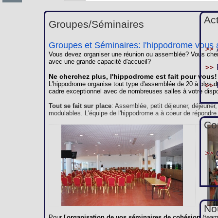
Ac
Groupes/Séminaires
Groupes et Séminaires: l'hippodrome vous a
Vous devez organiser une réunion ou assemblée? Vous cherc
avec une grande capacité d'accueil?
Ne cherchez plus, l'hippodrome est fait pour vous!
L'hippodrome organise tout type d'assemblée de 20 à plus d
cadre exceptionnel avec de nombreuses salles à votre dispo
Tout se fait sur place
: Assemblée, petit déjeuner, déjeuner
modulables. L'équipe de l'hippodrome a à coeur de répondre
Co
Nou
Pour l’
organisation de vos séminaires de cohésion
(team 