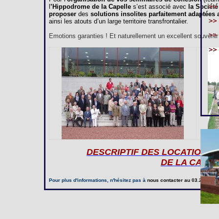
l
’Hippodrome de la Capelle
s’est associé avec
la Société
proposer
des
solutions insolites parfaitement adaptées
ainsi les atouts d’un large territoire transfrontalier.
Emotions garanties ! Et naturellement un excellent souvenir à
DESCRIPTIF DES LOCATIONS
DE LA CAPE
Pour plus d'informations, n'hésitez pas à
nous contacter
au 03.23.97.20