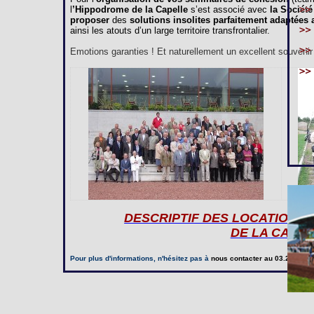
l
’Hippodrome de la Capelle
s’est associé avec
la Société
proposer
des
solutions insolites parfaitement adaptées
ainsi les atouts d’un large territoire transfrontalier.
Emotions garanties ! Et naturellement un excellent souvenir à
DESCRIPTIF DES LOCATIONS
DE LA CAPE
Pour plus d'informations, n'hésitez pas à
nous contacter
au 03.23.97.20