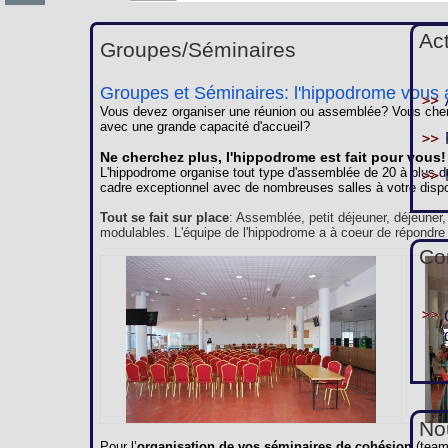
Ac
Groupes/Séminaires
Groupes et Séminaires: l'hippodrome vous a
Vous devez organiser une réunion ou assemblée? Vous cherc
avec une grande capacité d'accueil?
Ne cherchez plus, l'hippodrome est fait pour vous!
L'hippodrome organise tout type d'assemblée de 20 à plus d
cadre exceptionnel avec de nombreuses salles à votre dispo
Tout se fait sur place
: Assemblée, petit déjeuner, déjeuner
modulables. L'équipe de l'hippodrome a à coeur de répondre
Co
Nou
Pour l’
organisation de vos séminaires de cohésion
(team 