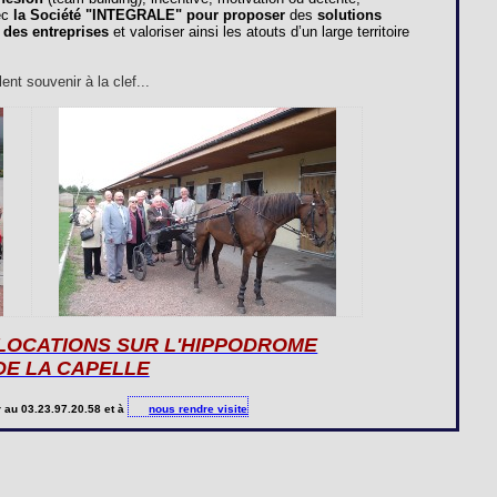
ec
la Société "
INTEGRALE
" pour proposer
des
solutions
 des entreprises
et valoriser ainsi les atouts d’un large territoire
nt souvenir à la clef...
 LOCATIONS SUR L'HIPPODROME
DE LA CAPELLE
r
au 03.23.97.20.58 et à
nous rendre visite