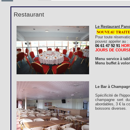
Restaurant
Le Restaurant Pano
NOUVEAU TRAIT
Pour toute réservati
pouvez appeler au :
06 61 47 92 91
HOR
JOURS DE COURS
Menu service à tab
Menu buffet à volon
Le Bar à Champagn
Spécificité de l'hip
champagne sert du 
abordables, 3 € la c
boissons diverses.