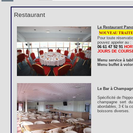
Restaurant
Le Restaurant Pano
NOUVEAU TRAIT
Pour toute réservati
pouvez appeler au :
06 61 47 92 91
HOR
JOURS DE COURS
Menu service à tab
Menu buffet à volon
Le Bar à Champagn
Spécificité de l'hip
champagne sert du 
abordables, 3 € la c
boissons diverses.