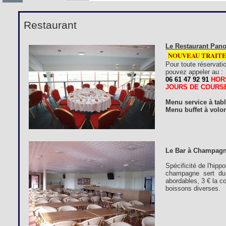
Restaurant
Le Restaurant Pano
NOUVEAU TRAIT
Pour toute réservati
pouvez appeler au :
06 61 47 92 91
HOR
JOURS DE COURS
Menu service à tab
Menu buffet à volon
Le Bar à Champagn
Spécificité de l'hip
champagne sert du 
abordables, 3 € la c
boissons diverses.