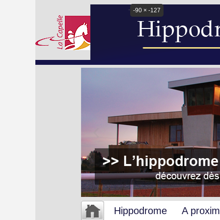
-90 × -127
Hippodrome
A proxim