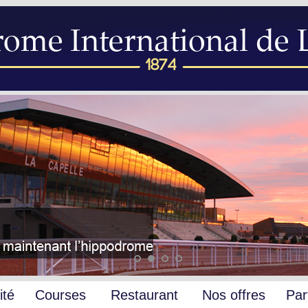
ité
Courses
Restaurant
Nos offres
Par