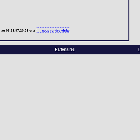
r
au 03.23.97.20.58 et à
nous rendre visite
Partenaires
H