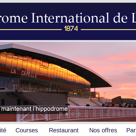
ité
Courses
Restaurant
Nos offres
Par