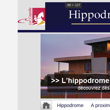
-90 × -127
Hippodrome
A proxim