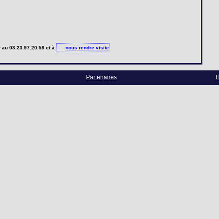
r
au 03.23.97.20.58 et à
nous rendre visite
Partenaires
H