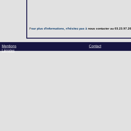
P
our plus d'informations, n'hésitez pas à
nous contacter
au 03.23.97.20
Mentions
Contact
Légales