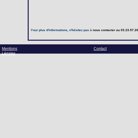
P
our plus d'informations, n'hésitez pas à
nous contacter
au 03.23.97.20
Mentions
Contact
Légales