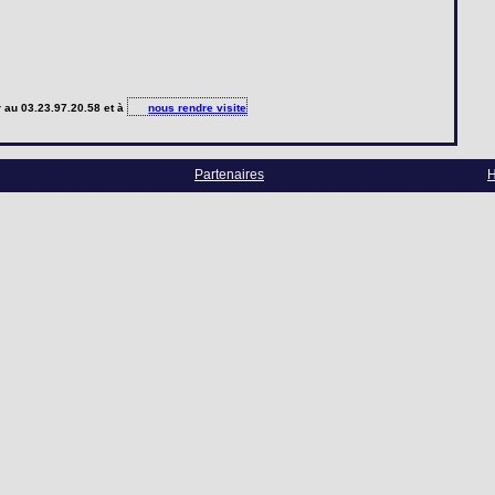
r
au 03.23.97.20.58 et à
nous rendre visite
Partenaires
H