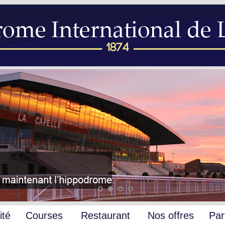
ité
Courses
Restaurant
Nos offres
Par