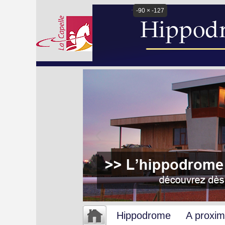
-90 × -127
Hippodrome
A proxim