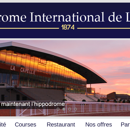
ité
Courses
Restaurant
Nos offres
Par