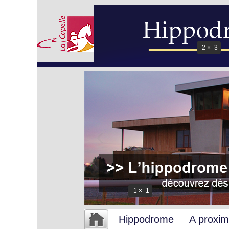
-2 × -3
-1 × -1
Hippodrome
A proxim